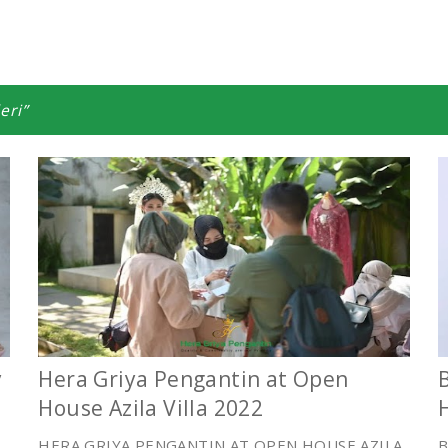
eri
y
Hera Griya Pengantin at Open
House Azila Villa 2022
HERA GRIYA PENGANTIN AT OPEN HOUSE AZILA
B