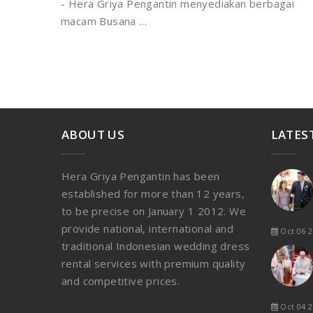
- Hera Griya Pengantin menyediakan berbagai
macam Busana …
ABOUT US
LATES
Hera Griya Pengantin has been
established for more than 12 years,
to be precise on January 1 2012. We
provide national, international and
Oct 06 2
traditional Indonesian wedding dress
rental services with premium quality
and competitive prices.
Oct 04 2