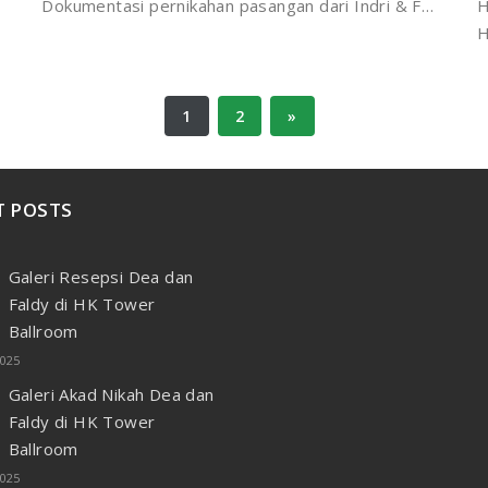
Dokumentasi pernikahan pasangan dari Indri & F…
H
H
1
2
»
T POSTS
Galeri Resepsi Dea dan
Faldy di HK Tower
Ballroom
025
Galeri Akad Nikah Dea dan
Faldy di HK Tower
Ballroom
025