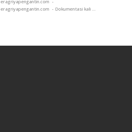
eragriyapengantin.com -
eragriyapengantin.com - Dokumentasi kali …